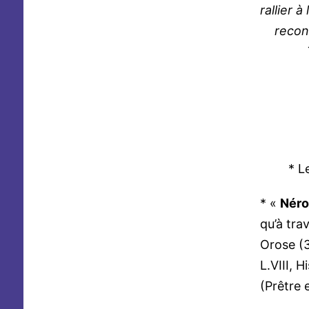
rallier 
reconn
To
* L
* «
Nér
qu’à tra
Orose (
L.VIII, H
(Prêtre 