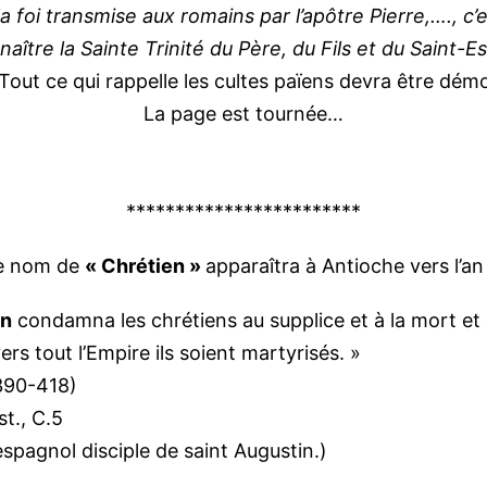
à la foi transmise aux romains par l’apôtre Pierre,…., c’e
aître la Sainte Trinité du Père, du Fils et du Saint-Es
ut ce qui rappelle les cultes païens devra être démo
La page est tournée…
************************
e nom de
« Chrétien »
apparaîtra à Antioche vers l’an
on
condamna les chrétiens au supplice et à la mort e
vers tout l’Empire ils soient martyrisés. »
390-418)
ist., C.5
espagnol disciple de saint Augustin.)