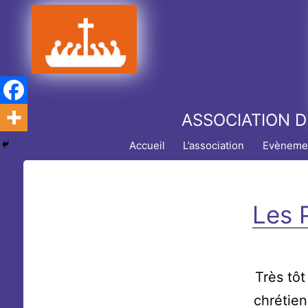
Aller
au
contenu
ASSOCIATION D
Accueil
L’association
Evèneme
Les 
Très tôt
chrétien