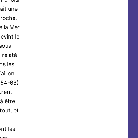
ait une
proche,
e la Mer
evint le
 sous
 relaté
ns les
aillon.
(54-68)
urent
à être
out, et
nt les