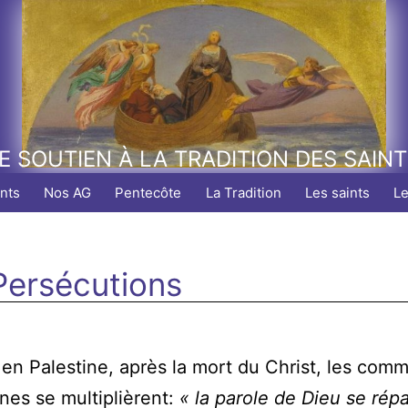
E SOUTIEN À LA TRADITION DES SAIN
nts
Nos AG
Pentecôte
La Tradition
Les saints
L
Persécutions
 en Palestine, après la mort du Christ, les co
nes se multiplièrent:
« la parole de Dieu se rép