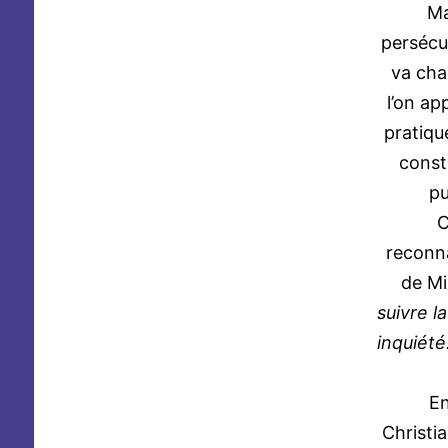
Mais
persécut
va cha
l’on ap
pratique
constr
pu
C
reconna
de Mi
suivre l
inquiété
En
Christi