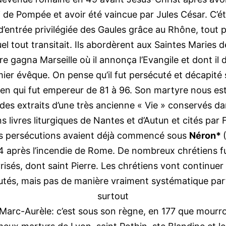
ti de Pompée et avoir été vaincue par Jules César. C’ét
d’entrée privilégiée des Gaules grâce au Rhône, tout 
uel tout transitait. Ils abordèrent aux Saintes Maries d
re gagna Marseille où il annonça l’Evangile et dont il d
ier évêque. On pense qu’il fut persécuté et décapité
en qui fut empereur de 81 à 96. Son martyre nous est
des extraits d’une très ancienne « Vie » conservés da
s livres liturgiques de Nantes et d’Autun et cités par F
es persécutions avaient déjà commencé sous
Néron*
4 après l’incendie de Rome. De nombreux chrétiens f
risés, dont saint Pierre. Les chrétiens vont continuer 
utés, mais pas de manière vraiment systématique part
surtout
 Marc-Aurèle: c’est sous son règne, en 177 que mourro