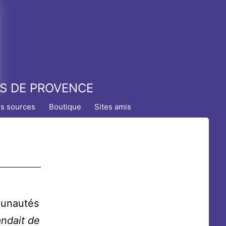
TS DE PROVENCE
es sources
Boutique
Sites amis
mmunautés
andait de