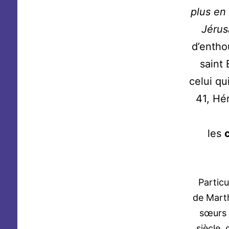
plus en
Jéru
d’entho
saint 
celui qu
41, Hér
les
Particu
de Marth
sœurs 
siècle,