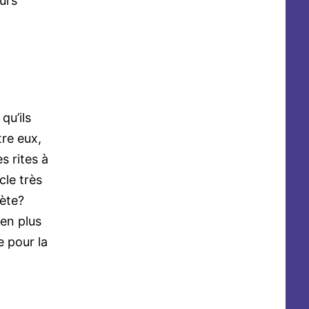
eurs
qu’ils
tre eux,
s rites à
cle très
rète?
 en plus
 pour la