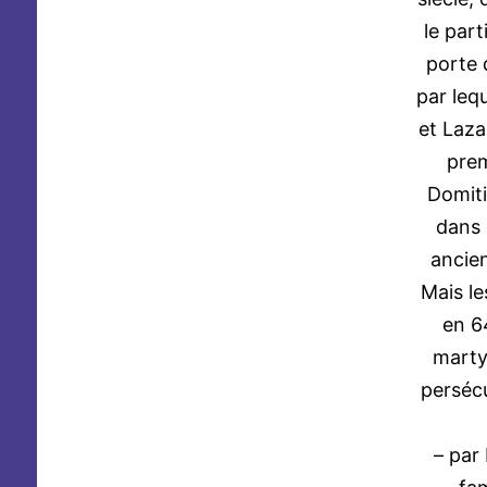
le par
porte 
par leq
et Laza
prem
Domiti
dans 
ancien
Mais l
en 6
marty
perséc
– par