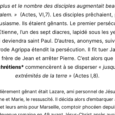
 plus et le nombre des disciples augmentait be
salem. »
(Actes, VI,7). Les disciples prêchaient, 
usiasme. Ils étaient gênants. Le premier perséc
Etienne, l’un des sept diacres, lapidé sous les 
i deviendra saint Paul. D’autres, anonymes, suiv
ode Agrippa étendit la persécution. Il fit tuer 
frère de Jean et arrêter Pierre. C’est alors que
chrétiens*
commencèrent à se disperser «
jusq
extrémités de la terre »
(Actes I,8).
lièrement gênant était Lazare, ami personnel de Jésu
e et Marie, le ressuscité. Il décida alors d’embarquer
et leurs amis pour Marseille, comptoir phocéen depuis
 devenue romaine en 49 avant Jésus-Christ après avoi