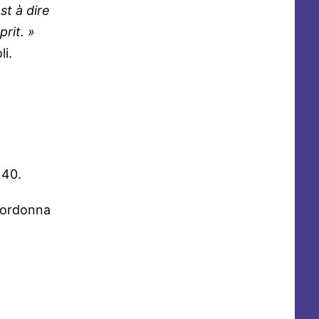
st à dire
prit. »
li.
 40.
t ordonna