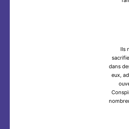
fam
Ils n
sacrifi
dans des
eux, ad
ouve
Conspir
nombreu