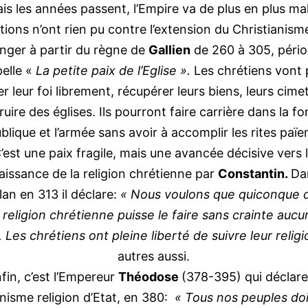
 les années passent, l’Empire va de plus en plus mal
ions n’ont rien pu contre l’extension du Christianism
nger à partir du règne de
Gallien
de 260 à 305, péri
pelle «
La petite paix de l’Eglise ».
Les chrétiens vont 
r leur foi librement, récupérer leurs biens, leurs cimet
uire des églises. Ils pourront faire carrière dans la f
blique et l’armée sans avoir à accomplir les rites païe
’est une paix fragile, mais une avancée décisive vers 
issance de la religion chrétienne par
Constantin.
Da
lan en 313 il déclare:
« Nous voulons que quiconque 
a religion chrétienne puisse le faire sans crainte aucu
. Les chrétiens ont pleine liberté de suivre leur relig
autres aussi.
fin, c’est l’Empereur
Théodose
(378-395) qui déclare
anisme religion d’Etat, en 380:
« Tous nos peuples do