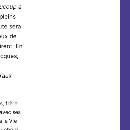
aucoup à
pleins
uté sera
yeux de
irent. En
Jacques,
u’aux
s, frère
 avec ses
 le VIe
r choisi