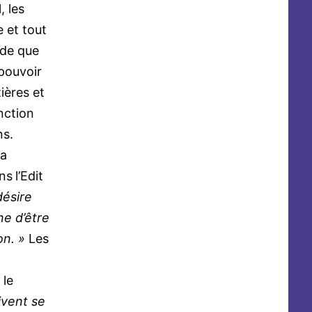
, les
e et tout
ode que
pouvoir
ières et
onction
ns.
la
ns
l’Edit
désire
ne d’être
ion. »
Les
 le
ivent se