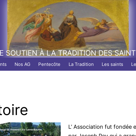
E SOUTIEN À LA TRADITION DES SAIN
nts
Nos AG
Pentecôte
La Tradition
Les saints
L
toire
L’ Association fut fondée 
par Joseph Pey qui a gran