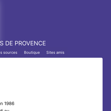
TS DE PROVENCE
es sources
Boutique
Sites amis
en 1986
di au