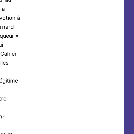
 a
votion à
ernard
iqueur «
ui
 Cahier
lles
légitime
tre
n-