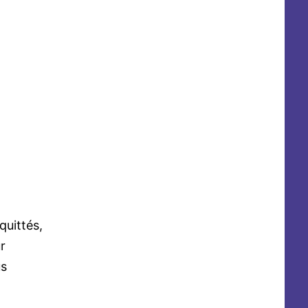
quittés,
r
us