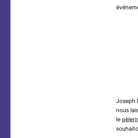
événemen
Joseph P
nous lai
le
pèler
souhait