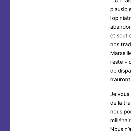
…Un fai
plausible
l’opiniât
abandon 
et souti
nos trad
Marseill
reste » 
de dispa
n’auront 
Je vous 
de la tr
nous por
millénai
Nous n’a