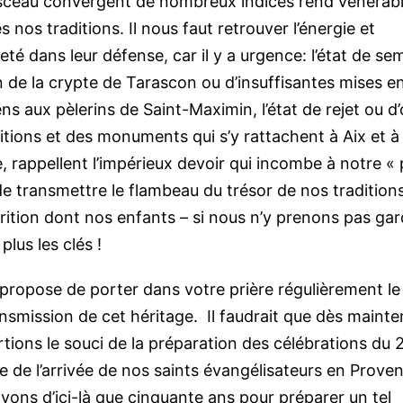
sceau convergent de nombreux indices rend vénérabl
s nos traditions. Il nous faut retrouver l’énergie et
reté dans leur défense, car il y a urgence: l’état de se
de la crypte de Tarascon ou d’insuffisantes mises en
ens aux pèlerins de Saint-Maximin, l’état de rejet ou d’
itions et des monuments qui s’y rattachent à Aix et à
e, rappellent l’impérieux devoir qui incombe à notre « 
de transmettre le flambeau du trésor de nos tradition
rition dont nos enfants – si nous n’y prenons pas gar
plus les clés !
propose de porter dans votre prière régulièrement le
ansmission de cet héritage. Il faudrait que dès maint
tions le souci de la préparation des célébrations du
re de l’arrivée de nos saints évangélisateurs en Prove
vons d’ici-là que cinquante ans pour préparer un tel