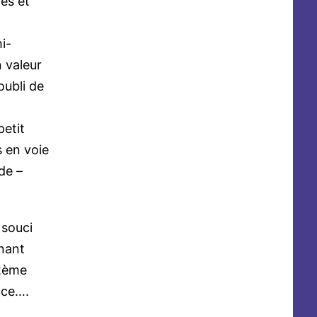
es et
mi-
 valeur
oubli de
petit
s en voie
de –
 souci
enant
 2ème
nce….