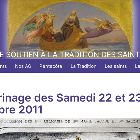
E SOUTIEN À LA TRADITION DES SAIN
nts
Nos AG
Pentecôte
La Tradition
Les saints
L
rinage d
es
Samedi 22
et 2
bre 2011