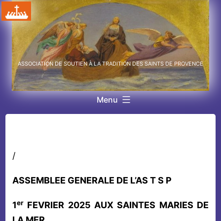
Aller
au
contenu
ASSOCIATION DE SOUTIEN À LA TRADITION DES SAINTS DE PROVENCE
Menu
/
ASSEMBLEE GENERALE DE L’AS T S P
er
1
FEVRIER 2025 AUX SAINTES MARIES DE
LA MER