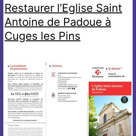
Restaurer l’Eglise Saint
pour
le
Antoine de Padoue à
couvent
de
Cuges les Pins
la
Sainte-
Baume