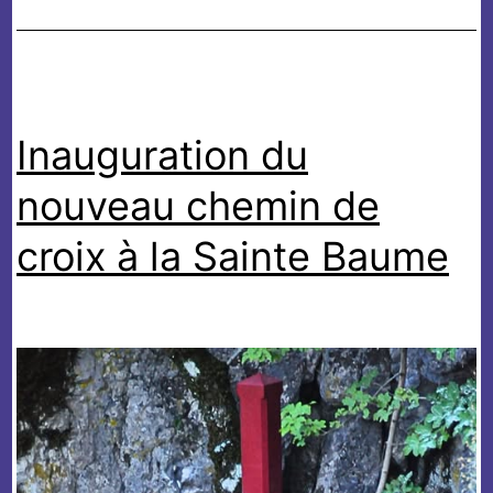
Prieuré
de
Saint-
Jean-
Inauguration du
de-
Garguier
nouveau chemin de
croix à la Sainte Baume