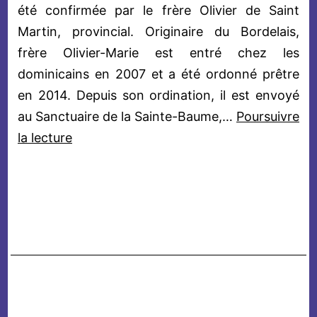
été confirmée par le frère Olivier de Saint
Martin, provincial. Originaire du Bordelais,
frère Olivier-Marie est entré chez les
dominicains en 2007 et a été ordonné prêtre
en 2014. Depuis son ordination, il est envoyé
au Sanctuaire de la Sainte-Baume,…
Poursuivre
Sanctuaire
la lecture
de
la
Sainte-
Baume
:
une
nouvelle
étape