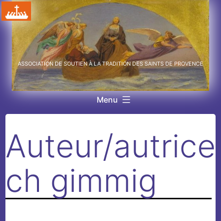
Aller
au
contenu
ASSOCIATION DE SOUTIEN À LA TRADITION DES SAINTS DE PROVENCE
Menu
Auteur/autrice 
ch gimmig