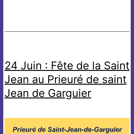
la
Saint
Jean
au
Prieuré
de
24 Juin : Fête de la Saint
saint
Jean
Jean au Prieuré de saint
de
Garguier
Jean de Garguier
le
24
Juin
2026