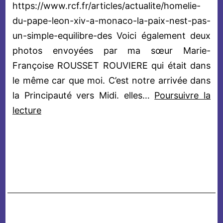
https://www.rcf.fr/articles/actualite/homelie-
du-pape-leon-xiv-a-monaco-la-paix-nest-pas-
un-simple-equilibre-des Voici également deux
photos envoyées par ma sœur Marie-
Françoise ROUSSET ROUVIERE qui était dans
le même car que moi. C’est notre arrivée dans
la Principauté vers Midi. elles…
Poursuivre la
Léon
lecture
XIV
à
MONACO
le
28
Mars 2026