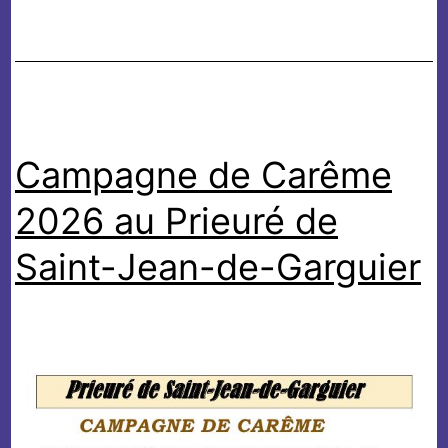
de
Padoue
à
Cuges
les
Campagne de Carême
Pins
2026 au Prieuré de
Saint-Jean-de-Garguier