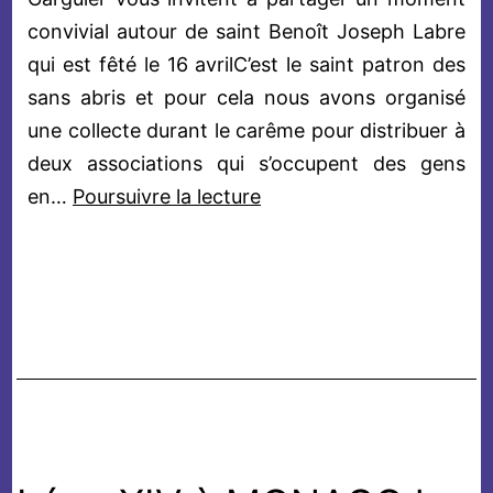
convivial autour de saint Benoît Joseph Labre
qui est fêté le 16 avrilC’est le saint patron des
sans abris et pour cela nous avons organisé
une collecte durant le carême pour distribuer à
deux associations qui s’occupent des gens
Prieuré
en…
Poursuivre la lecture
de
Saint-
Jean-
De-
Garguier:
Fête
de
Saint
Benoît-