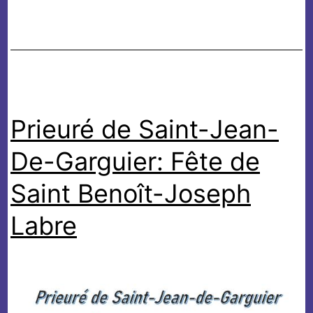
de
la
Saint
Jean
au
Prieuré de Saint-Jean-
Prieuré
de
De-Garguier: Fête de
saint
Jean
Saint Benoît-Joseph
de
Labre
Garguier