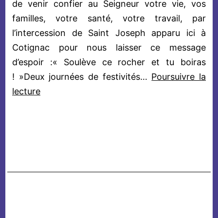
de venir confier au Seigneur votre vie, vos
familles, votre santé, votre travail, par
l’intercession de Saint Joseph apparu ici à
Cotignac pour nous laisser ce message
d’espoir :« Soulève ce rocher et tu boiras
! »Deux journées de festivités…
Poursuivre la
Festivités
lecture
de
la
Saint
Joseph
2026
à
Cotignac