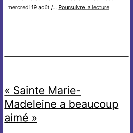
Les
mercredi 19 août /…
Poursuivre la lecture
voiles
de
Marie
Madelein
2026
« Sainte Marie-
Madeleine a beaucoup
aimé »