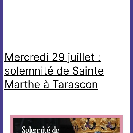
Saintes
Maries
de
la
Mer
Mercredi 29 juillet :
solemnité de Sainte
Marthe à Tarascon