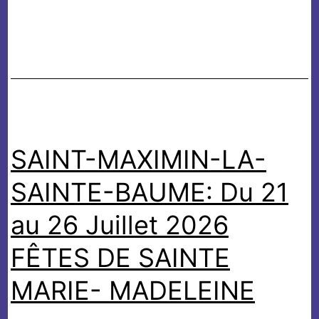
de
grâ
au
sanc
de
ND
de
SAINT-MAXIMIN-LA-
Grâ
à
SAINTE-BAUME: Du 21
CO
au 26 Juillet 2026
FÊTES DE SAINTE
MARIE- MADELEINE