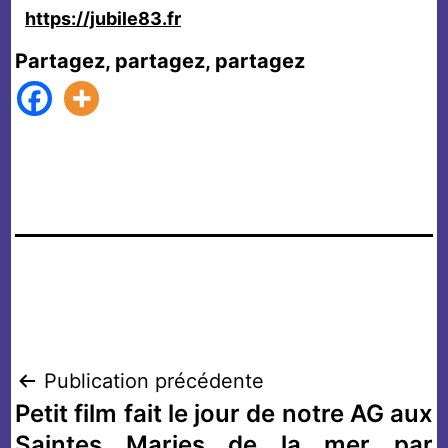
https://jubile83.fr
Partagez, partagez, partagez
Navigation
Publication précédente
Petit film fait le jour de notre AG aux
de
Saintes Maries de la mer par