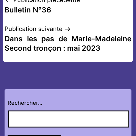
Navigation
Publication précédente
Bulletin N°36
de
l’article
Publication suivante
Dans les pas de Marie-Madeleine
Second tronçon : mai 2023
Rechercher…