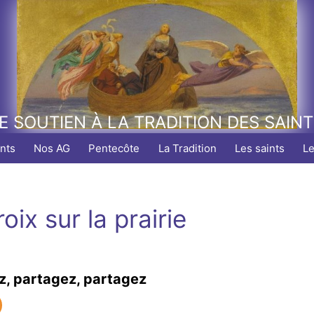
E SOUTIEN À LA TRADITION DES SAIN
nts
Nos AG
Pentecôte
La Tradition
Les saints
L
oix sur la prairie
z, partagez, partagez