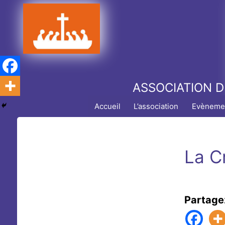
Aller
au
contenu
ASSOCIATION D
Accueil
L’association
Evèneme
La Cr
Partage