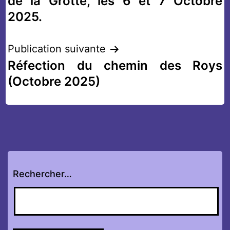
de la Grotte, les 6 et 7 Octobre
l’article
2025.
Publication suivante
Réfection du chemin des Roys
(Octobre 2025)
Rechercher…