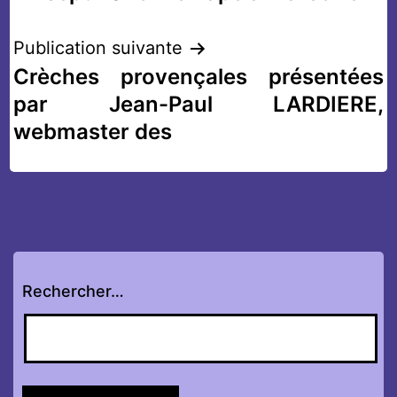
de
l’article
Publication suivante
Crèches provençales présentées
par Jean-Paul LARDIERE,
webmaster des
Rechercher…