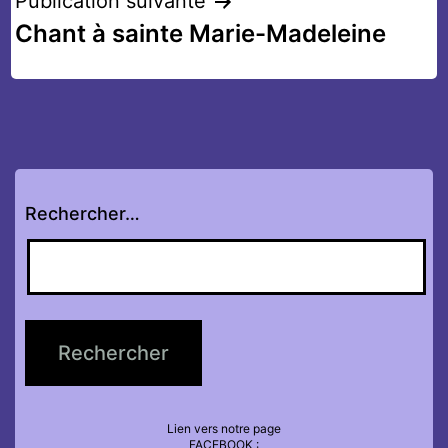
l’article
Publication suivante
Chant à sainte Marie-Madeleine
Rechercher…
Lien vers notre page
FACEBOOK :