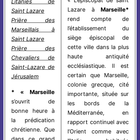
« L’épiscopat de saint
Litanies de
Lazare à
Marseille*
Saint Lazare
rend compte de
Prière des
l’établissement du
Marseillais à
siège épiscopal de
Saint Lazare
cette ville dans la plus
Prière des
haute antiquité
Chevaliers de
ecclésiastique. Il est
Saint-Lazare de
certain que Marseille,
Jérusalem
colonie grecque, cité
* « Marseille
importante, située sur
s’ouvrit de
les bords de la
bonne heure à
Méditerranée, en
la prédication
rapport continuel avec
chrétienne. Que
l’Orient comme avec
dans ce grand