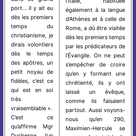
l’Italie, habituée
port… il y ait eu
également à la langue
dès les premiers
d’Athènes et à celle de
temps du
Rome, a dû être visitée
christianisme, je
dès les premiers temps
dirais volontiers
par les prédicateurs de
dès le temps
l’Évangile. On ne peut
des apôtres, un
s’empêcher de croire
petit noyau de
qu’en y formant une
fidèles, c’est ce
chrétienté, ils y ont
qui est en soi
laissé un évêque,
très
comme ils faisaient
vraisemblable ».
partout. Aussi voyons-
C’est ce
nous qu’en 290,
qu’affirme Mgr
Maximien-Hercule se
Duchesne, l’un