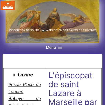
Aller
au
contenu
ASSOCIATION DE SOUTIEN À LA TRADITION DES SAINTS DE PROVENCE
Menu
L’
épiscopat
Lazare
de saint
Prison Place de
Lazare à
Lenche
Abbaye de
Marseille
p
ar