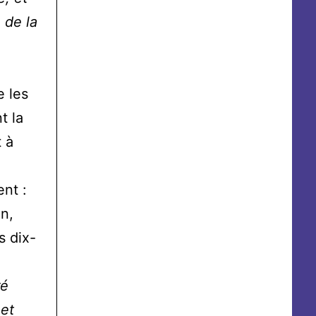
 de la
e les
t la
 à
ent :
n,
s dix-
ré
 et