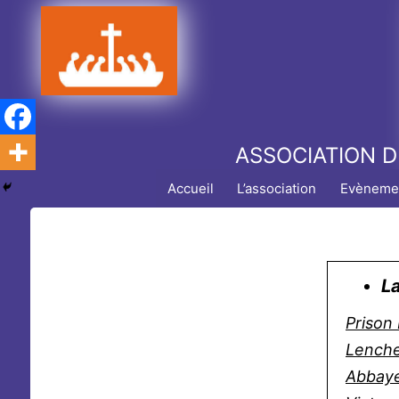
Aller
au
contenu
ASSOCIATION D
Accueil
L’association
Evèneme
L
Prison
Lench
Abbaye