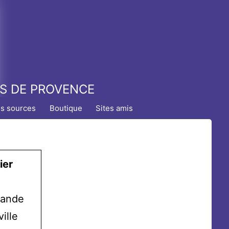
TS DE PROVENCE
es sources
Boutique
Sites amis
ier
mande
ille