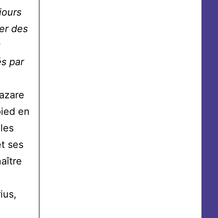
ujours
er des
s
s par
Lazare
pied en
les
et ses
aître
ius,