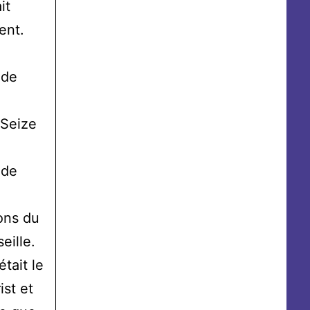
it
ent.
 de
 Seize
 de
ons du
eille.
était le
st et