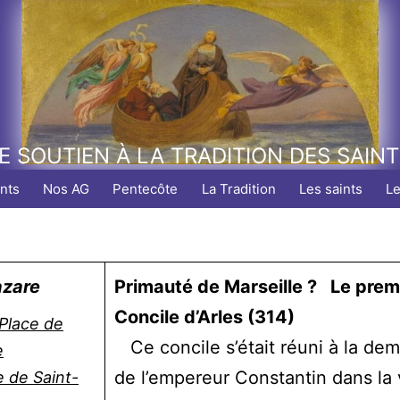
E SOUTIEN À LA TRADITION DES SAIN
nts
Nos AG
Pentecôte
La Tradition
Les saints
L
azare
Primauté de Marseille ?
Le prem
Concile d’Arles (314)
 Place de
Ce concile s’était réuni à la de
e
de l’empereur Constantin dans la v
 de Saint-