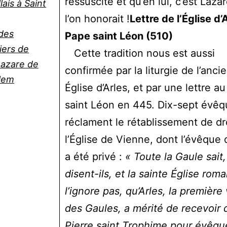
ressuscité et qu’en lui, c’est Laza
lais à Saint
l’on honorait !
Lettre de l’Église d’
 des
Pape saint Léon (510)
iers de
Cette tradition nous est aussi
Lazare de
confirmée par la liturgie de l’anci
lem
Église d’Arles, et par une lettre a
saint Léon en 445. Dix-sept évêq
réclament le rétablissement de dr
l’Église de Vienne, dont l’évêque 
a été privé :
« Toute la Gaule sait,
disent-ils, et la sainte Église rom
l’ignore pas, qu’Arles, la première 
des Gaules, a mérité de recevoir 
Pierre saint Trophime pour évêqu