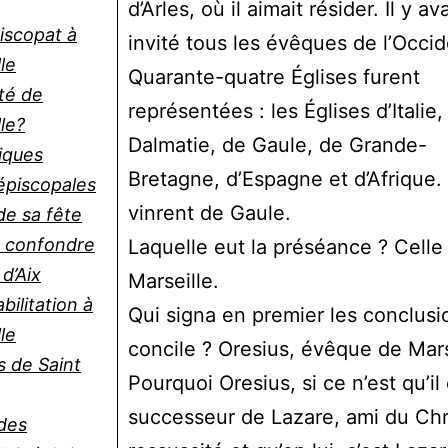
d’Arles, où il aimait résider. Il y ava
iscopat à
invité tous les évêques de l’Occid
le
Quarante-quatre Églises furent
té de
représentées : les Églises d’Italie,
le?
Dalmatie, de Gaule, de Grande-
liques
Bretagne, d’Espagne et d’Afrique.
 épiscopales
vinrent de Gaule.
de sa fête
 confondre
Laquelle eut la préséance ? Celle
d’Aix
Marseille.
bilitation à
Qui signa en premier les conclusi
le
concile ? Oresius, évêque de Mars
s de Saint
Pourquoi Oresius, si ce n’est qu’il 
successeur de Lazare, ami du Chri
 des