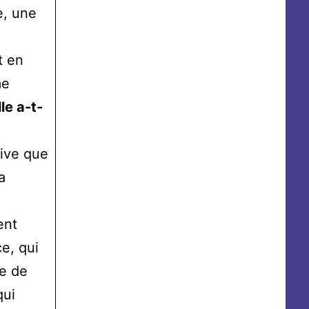
e, une
t en
me
le a-t-
tive que
a
ent
e, qui
le de
qui