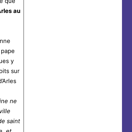
re que
Arles au
enne
u pape
ues y
oits sur
d’Arles
aine ne
ville
de saint
e, et