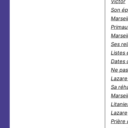
Victor
Son ép
Marseil
Primau
Marseil
Ses re
Listes
Dates 
Ne pas
Lazare 
Sa réha
Marseil
Litanie
Lazare
Prière