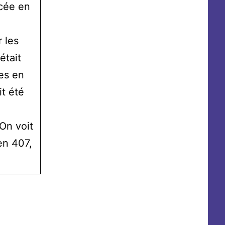
icée en
r les
était
es en
t été
 On voit
en 407,