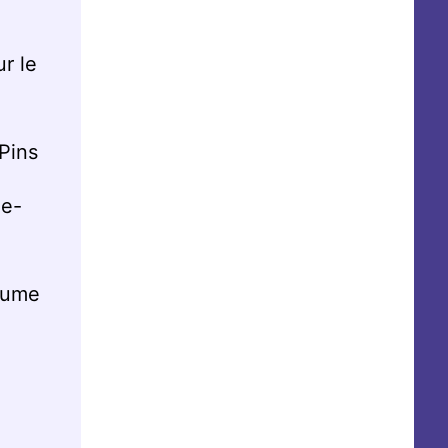
r le
Pins
de-
Baume