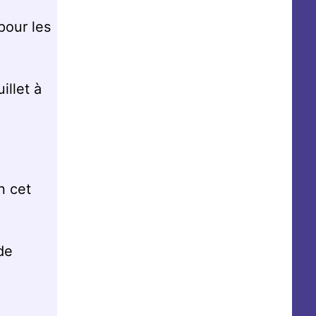
pour les
illet à
n cet
de