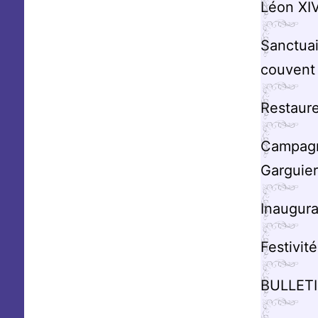
Léon XI
Sanctuai
couvent
Restaure
Campagn
Garguier
Inaugura
Festivit
BULLETI