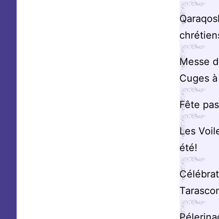
Qaraqosh
chrétien
Messe du
Cuges à
Fête pas
Les Voil
été!
Célébrat
Tarasco
Pélerin