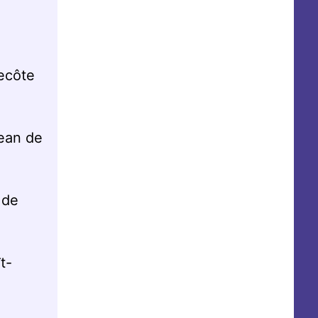
ecôte
Jean de
 de
t-