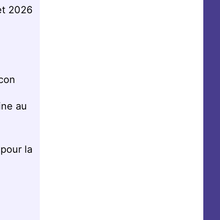
et 2026
scon
ine au
pour la