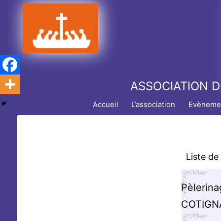
Aller
au
contenu
ASSOCIATION D
Accueil
L’association
Evèneme
Liste de
Pèlerina
COTIG