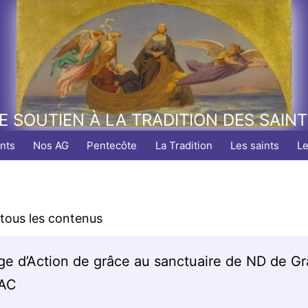
E SOUTIEN À LA TRADITION DES SAIN
nts
Nos AG
Pentecôte
La Tradition
Les saints
L
 tous les contenus
ge d’Action de grâce au sanctuaire de ND de Gr
NAC