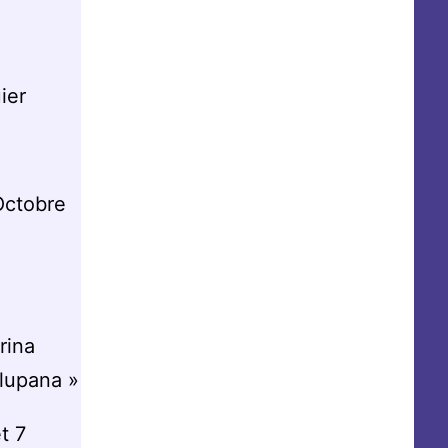
ier
Octobre
rina
alupana »
t 7