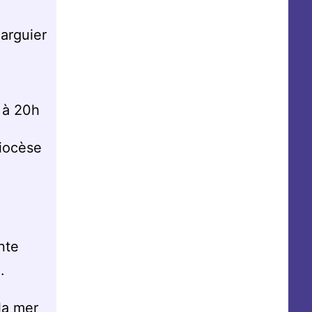
arguier
 à 20h
Diocèse
nte
.
 la mer