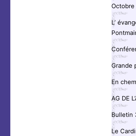
Octobre
L’ évang
Pontmain
Confére
Grande p
En chem
AG DE L
Bulletin
Le Cardi