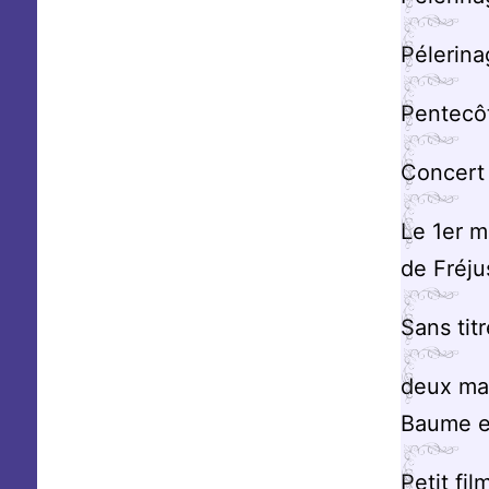
Pélerina
Pentecô
Concert 
Le 1er m
de Fréju
Sans titr
deux mar
Baume et
Petit fi