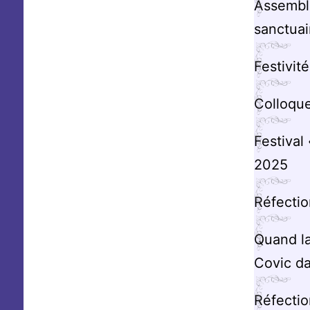
Assemblé
sanctua
Festivit
Colloque
F‌estiva
2025
Réfecti
Quand la
Covic da
Réfectio