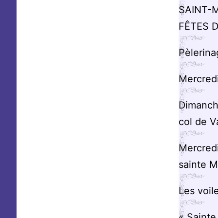
SAINT-M
FÊTES D
Pèlerina
Mercredi
Dimanche
col de V
Mercredi
sainte M
Les voil
« Saint